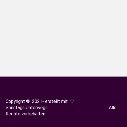
Zoo Basel
Südbaden
Von
Sonja Oestreicher
8. März 2024
Raus aus dem Großstadt-Dschungel, rein
in eine grüne Oase? Das geht im Zoo
Basel! Großzügige und artgerechte
Gehege lassen uns die Vielfalt der
Tierwelt in vollen Zügen genießen.
Copyright © 2021- erstellt mit ♡
Sonntags Unterwegs Alle
Rechte vorbehalten.