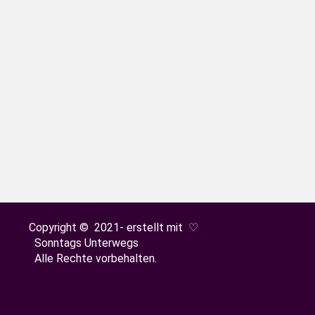
ad am Lorettoberg
sen, dann ist eine Runde über den Lorettoberg genau
d sich entspannen.
Copyright © 2021- erstellt mit ♡
Sonntags Unterwegs
Alle Rechte vorbehalten.