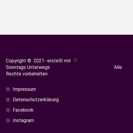
haben. Für uns gehört das Äpfelpflücken
beim Obsthof Sehringer in Schallstadt-
Mengen einfach fest zum Herbst.
Copyright © 2021- erstellt mit ♡
Sonntags Unterwegs Alle
Rechte vorbehalten.
Impressum
Datenschutzerklärung
Facebook
Instagram