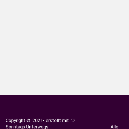
Wissenschaftlicher Lehrpfad Sasbach
Südbaden
Von
Sonja Oestreicher
4. März 2024
Wir lieben den Kaiserstuhl und haben hier
im Jechtinger Ortsteil Sasach, eine
Wanderung gefunden, die die schönsten
Seiten mit traumhaften
Panoramablicken vereint und das abseits
des Trubels.
Copyright © 2021- erstellt mit ♡
Sonntags Unterwegs Alle