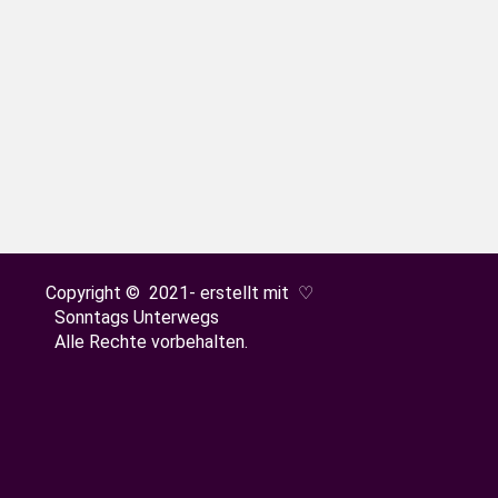
innenseen Ostfrieslands und ist zu jeder Jahreszei
iv sein – die Region um das Grosse Meer hat für j
erstmal zum Haus des Gastes.…
Copyright © 2021- erstellt mit ♡
Sonntags Unterwegs
Alle Rechte vorbehalten.