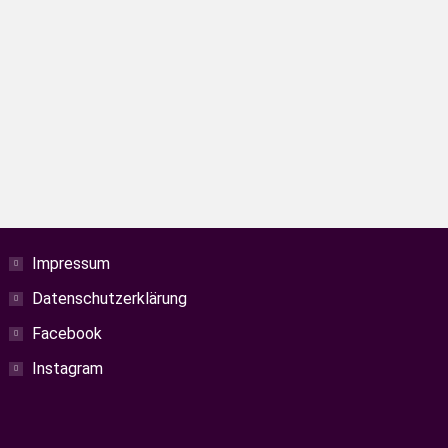
t ein Ausflug wert. Und egal ob man
eden etwas zu bieten. Wir parken am
Impressum
Datenschutzerklärung
Facebook
Instagram