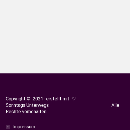
Seehundwand Holland und Kiekkaaste-
ein Tag voller Seehunde
Ostfriesland
Von
Sonja Oestreicher
28. Juli 2023
Heute wollen wir an verschiedenen
Orten auf der Dollart Halbinsel Seehunde
beobachten und erleben neben Natur
auch noch Geschichte.
Copyright © 2021- erstellt mit ♡
Sonntags Unterwegs Alle
Rechte vorbehalten.
Impressum