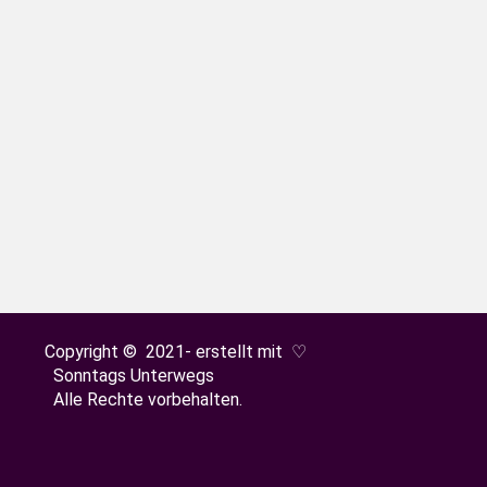
-Saig
nd 8 Stunden mit Wiederkäuen verbringen? Und habt
rpfad in Lenzkirch erleben.
Copyright © 2021- erstellt mit ♡
Sonntags Unterwegs
Alle Rechte vorbehalten.