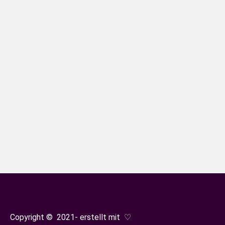
Ostfriesisches Teemuseum Norden
Ostfriesland
Von
Sonja Oestreicher
5. Dezember 2022
„Dreimal ist Ostfriesenrecht“ – was das
bedeutet und das die Ostfriesen
Weltmeister im Teetrinken sind, lernen
wir im Ostfriesischen Teemuseum in
Norden. Eine anschließende
Teezeremonie darf natürlich nicht fehlen
– ein idealer Ausflug bei schlechtem
und/oder kalten Wetter.
Copyright © 2021- erstellt mit ♡