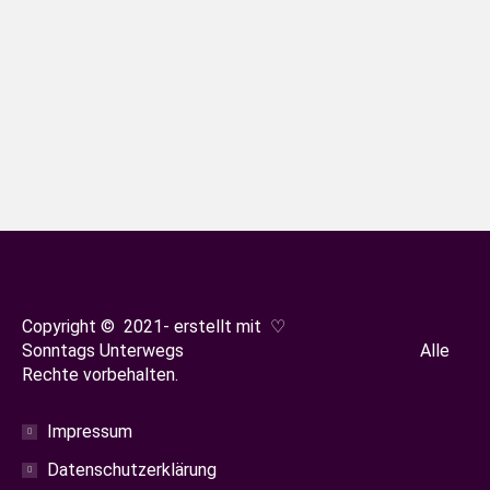
Ostfriesland
Von
Sonja Oestreicher
26. November 2024
Im Nationalparkhaus Dornumersiel
werden wir mitten in die einzigartige
Landschaft des Wattenmeers geführt –
und das ganz ohne Schlick zwischen den
Zehen oder nasse Füße und komplett
kostenfrei.
Copyright © 2021- erstellt mit ♡
Sonntags Unterwegs Alle
Rechte vorbehalten.
Impressum
Datenschutzerklärung