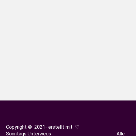
Planetenpfad Bensersiel
Ostfriesland
Von
Sonja Oestreicher
5. Januar 2025
Das Sonnensystem auf einer ganz
besonderen Route in Ostfriesland
erkunden? Das geht auf dem
Planetenpfad entlang der
Deichpromenade von Bensersiel bis
nach Neuharlingersiel.
Copyright © 2021- erstellt mit ♡
Sonntags Unterwegs Alle