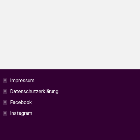
 den Zweribach-Wasserfällen im
 das nur 20 km von Freiburg entfernt.
Impressum
Datenschutzerklärung
Facebook
Instagram