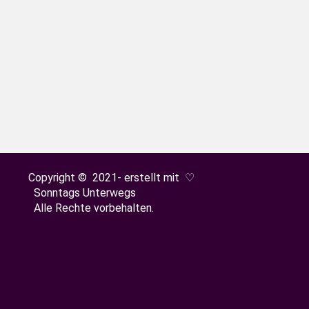
annwald bei St. Peter im Schwarzwald hinunter zu
itälersteiges ist. Traumhafte kleine Wanderung und
Copyright © 2021- erstellt mit ♡
Sonntags Unterwegs
Alle Rechte vorbehalten.