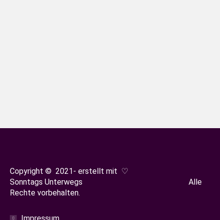
Kniebiser Heimatpfad
Schwarzwald
Von
Sonja Oestreicher
22. Oktober 2023
Wandern ohne Höhenmeter auf
naturbelassenen Wegen – das und viel
mehr, erleben wir heute auf dem
Kniebiser Heimatpfad.
Copyright © 2021- erstellt mit ♡
Sonntags Unterwegs Alle
Rechte vorbehalten.
Impressum