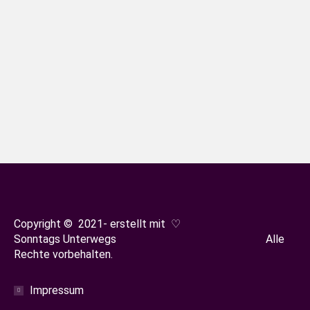
Ostfriesland
Von
Sonja Oestreicher
1. Dezember 2023
Leer ist einer der schönsten
(Einkaufs-)städte in (Ost-)Friesland und
wir besuchen sie zu jeder Jahreszeit
sehr gerne. Und wer Fan der ZDF-
Krimiserie „Friesland“ ist, kann bei
seinem Besuch gleich noch die
Filmschauplätze besuchen.
Copyright © 2021- erstellt mit ♡
Sonntags Unterwegs Alle
Rechte vorbehalten.
Impressum