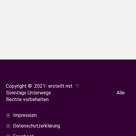
gelagert wird bzw. sich hier die Keller
der Sektkellerei Geldermann befinden?
Seit über 100 Jahren werden hier Sekte
und Crémants hergestellt – im
historischen Gewölbekeller tief im
Münsterberg.
Copyright © 2021- erstellt mit ♡
Sonntags Unterwegs Alle
Rechte vorbehalten.
Impressum
Datenschutzerklärung